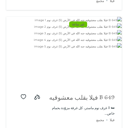
فيلا
مجمع
البحر في باشيسكلي |
تصميم حديث ومميز
غير مباعة
B 649 فيلا بقلب معشوقيه
جنه الله في الأرض (5)
🛏️ 5 غرف نوم ماستر، كل غرفة مزوّدة بحمام
خاص...
غرف نوم
فيلا
مجمع