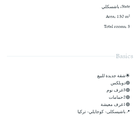
State
:
باشسكلي
Area
:
130
m²
Total rooms
:
3
Basics
🌟شقة جديدة للبيع
🟢دوبلكس
🟢3غرف نوم
🟢2حمامات
🟢1غرف معيشة
📍باشيسكلى- كوجايلي- تركيا