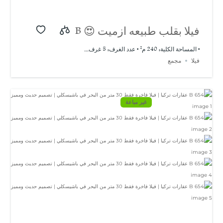
فيلا بقلب طبيعه ازميت 😍 B
658
• المساحة الكلية: 240 م² • عدد الغرف: 5 غرف...
فيلا
مجمع
غير مباعة