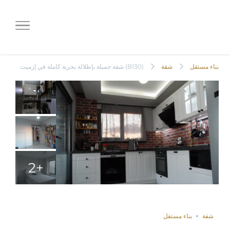
(B130) شقة جميلة بإطلالة بحرية
كاملة في إزميت
بناء مستقل
شقة
(B130) شقة جميلة بإطلالة بحرية كاملة في إزميت
+2
غير مباعة
Save
Compare
Share
شقة
بناء مستقل