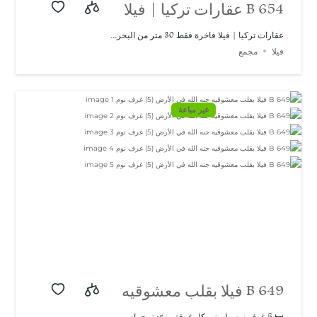
B 654 عقارات تركيا | فيلا
فاخرة فقط 30 متر من
عقارات تركيا | فيلا فاخرة فقط 30 متر من البحر...
فيلا
مجمع
البحر في باشيسكلي |
تصميم حديث ومميز
غير مباعة
B 649 فيلا بقلب معشوقيه
جنه الله في الأرض (5)