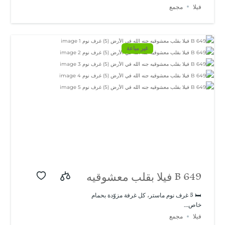
فيلا
مجمع
البحر في باشيسكلي |
تصميم حديث ومميز
غير مباعة
B 649 فيلا بقلب معشوقيه
جنه الله في الأرض (5)
🛏️ 5 غرف نوم ماستر، كل غرفة مزوّدة بحمام
خاص...
غرف نوم
فيلا
مجمع