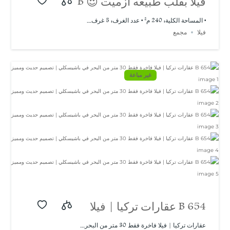
فيلا بقلب طبيعه ازميت 😍 B
658
• المساحة الكلية: 240 م² • عدد الغرف: 5 غرف...
فيلا
مجمع
غير مباعة
B 654 عقارات تركيا | فيلا
فاخرة فقط 30 متر من
عقارات تركيا | فيلا فاخرة فقط 30 متر من البحر...