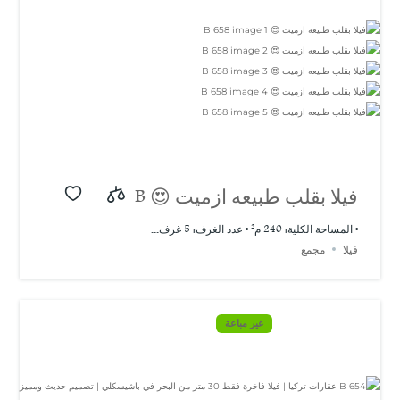
فيلا بقلب طبيعه ازميت 😍 B
658
• المساحة الكلية: 240 م² • عدد الغرف: 5 غرف...
فيلا
مجمع
غير مباعة