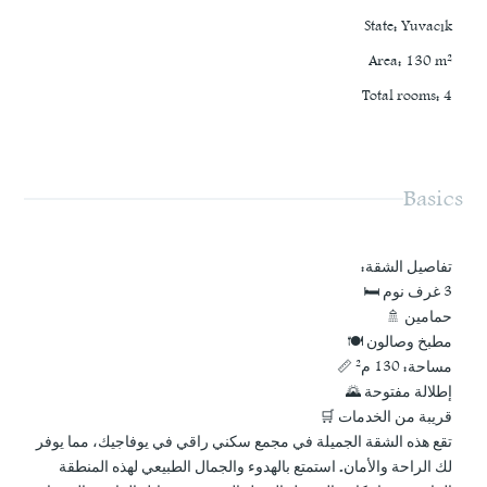
State
:
Yuvacık
Area
:
130
m²
Total rooms
:
4
Basics
تفاصيل الشقة:
3 غرف نوم 🛏️
حمامين 🚿
مطبخ وصالون 🍽️
مساحة: 130 م² 📏
إطلالة مفتوحة 🌄
قريبة من الخدمات 🛒
تقع هذه الشقة الجميلة في مجمع سكني راقي في يوفاجيك، مما يوفر
لك الراحة والأمان. استمتع بالهدوء والجمال الطبيعي لهذه المنطقة