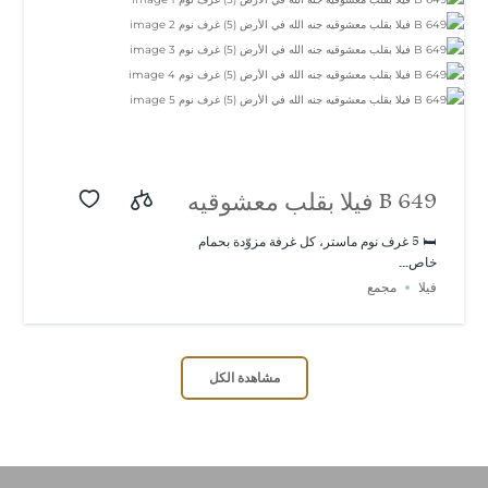
B 649 فيلا بقلب معشوقيه
جنه الله في الأرض (5)
🛏️ 5 غرف نوم ماستر، كل غرفة مزوّدة بحمام
خاص...
غرف نوم
فيلا
مجمع
مشاهدة الكل