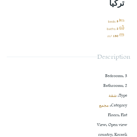
تركيا
3
beds
2
baths
130
m²
Description
Bedrooms
:
3
Bathrooms
:
2
Type
:
شقة
Category
:
مجمع
Floors
:
Flat
View
:
Open view
country
:
Kocaeli