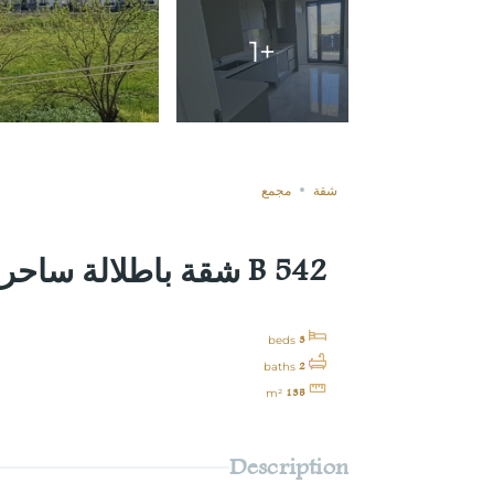
+1
غير مباعة
Compare
شقة
مجمع
B 542 شقة باطلالة ساحرة للبيع في باشيسكلى
3
beds
2
baths
135
m²
Description