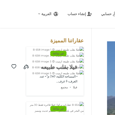
حسابي
إنشاء حساب
العربية
المصدر:
USD/EUR
@ الجمعة, 7
أغسطس.
عقاراتنا المميزة
غير مباعة
فيلا بقلب طبيعه
ازميت 😍 B 658
• المساحة الكلية: 240 م² • عدد
الغرف: 5 غرف...
فيلا
مجمع
غير مباعة