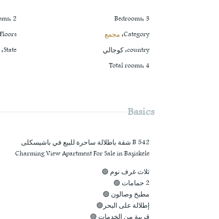
oms
:
2
Bedrooms
:
3
Category
:
مجمع
Floors
country
:
كوجالي
State
:
ب
Total rooms
:
4
Basics
B 542 شقة باطلالة ساحرة للبيع في باشيسكلى
Charming View Apartment For Sale in Başiskele
ثلاث غرف نوم 🟢
2 حمامات 🟢
مطبخ وصالون 🟢
إطلالة على البحر🟢
قريبة من الخدمات 🟢