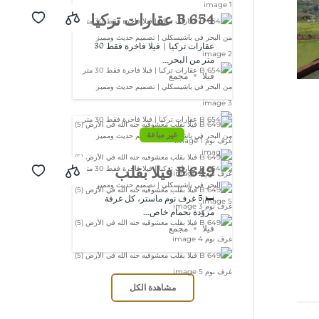
B 654 عقارات تركيا
| فيلا فاخرة فقط
عقارات تركيا | فيلا فاخرة فقط 30
متر من البحر...
30 متر من البحر
فيلا
مجمع
في باشيسكلي |
تصميم حديث
غير مباعة
ومميز
B 649 فيلا بقلب
معشوقيه جنه الله
🛏️ 5 غرف نوم ماستر، كل غرفة
مزوّدة بحمام خاص...
في الأرض (5) غرف
فيلا
مجمع
نوم
مشاهدة الكل