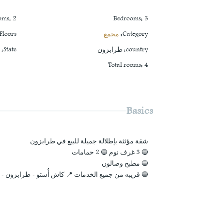
oms
:
2
Bedrooms
:
3
Category
:
مجمع
Floors
country
:
طرابزون
State
:
ك
Total rooms
:
4
Basics
شقة مؤثثة بإطلالة جميلة للبيع في طرابزون
🔵 3 غرف نوم 🔵 2 حمامات
🔵 مطبخ وصالون
🔵 قريبه من جميع الخدمات 📍 كاش أُستو - طرابزون -