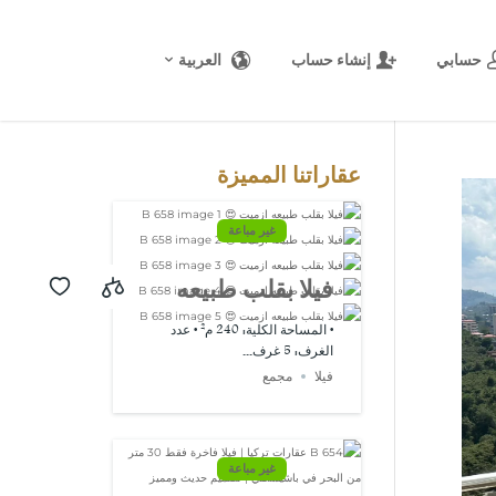
حسابي
إنشاء حساب
العربية
المصدر:
USD/EUR
@ الخميس, 6
أغسطس.
عقاراتنا المميزة
غير مباعة
فيلا بقلب طبيعه
ازميت 😍 B 658
• المساحة الكلية: 240 م² • عدد
الغرف: 5 غرف...
فيلا
مجمع
غير مباعة