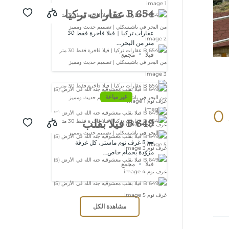
B 654 عقارات تركيا
| فيلا فاخرة فقط
عقارات تركيا | فيلا فاخرة فقط 30
متر من البحر...
30 متر من البحر
فيلا
مجمع
في باشيسكلي |
تصميم حديث
غير مباعة
ومميز
$
B 649 فيلا بقلب
معشوقيه جنه الله
🛏️ 5 غرف نوم ماستر، كل غرفة
مزوّدة بحمام خاص...
في الأرض (5) غرف
فيلا
مجمع
نوم
مشاهدة الكل