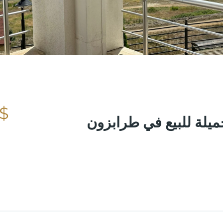
Share
Save
 0