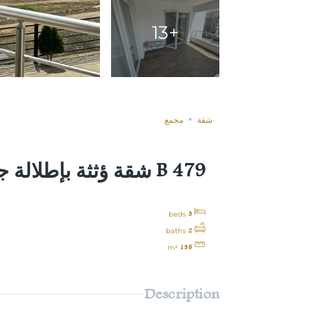
+13
غير مباعة
Compare
شقة
مجمع
B 479 شقة ؤثثة بإطلالة جميلة للبيع في طرابزون
3
beds
2
baths
135
m²
Description