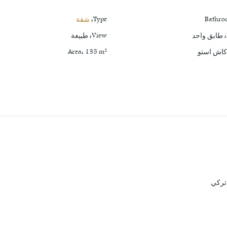
Bathro
Type
:
شقة
:
طابق واحد
View
:
طبيعة
اش استو
m²
135
:
Area
 تركي