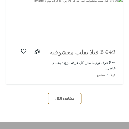
B 649 فيلا بقلب معشوقيه
جنه الله في الأرض (5)
🛏️ 5 غرف نوم ماستر، كل غرفة مزوّدة بحمام
خاص...
غرف نوم
فيلا
مجمع
مشاهدة الكل