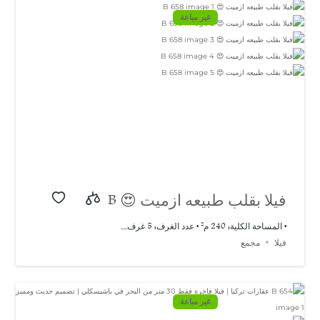
غير مباعة
فيلا بقلب طبيعه ازميت 😍 B
658
• المساحة الكلية: 240 م² • عدد الغرف: 5 غرف...
فيلا
مجمع
غير مباعة