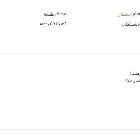
Ca
:
إستثمار
View
:
طبيعة
اشسكلي
m²
6013
:
Area
زميت)