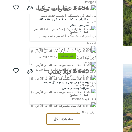
B 654 عقارات تركيا
| فيلا فاخرة فقط
عقارات تركيا | فيلا فاخرة فقط 30
متر من البحر...
30 متر من البحر
فيلا
مجمع
في باشيسكلي |
تصميم حديث
غير مباعة
ومميز
B 649 فيلا بقلب
معشوقيه جنه الله
🛏️ 5 غرف نوم ماستر، كل غرفة
مزوّدة بحمام خاص...
في الأرض (5) غرف
فيلا
مجمع
نوم
مشاهدة الكل