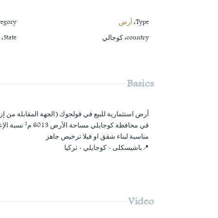
Type
:
أرض
tegory
country
:
كوجالي
State
:
ب
Basics
أرض استثمارية للبيع في قولجوك (الجهة المقابلة من إ
في محافظة كوجايلي مساحة الأرض 6013 م² نسبة الإعمار 25%
مناسبة لبناء شقق او فيلا ترخيص جاهز
📍باشيسكلى - كوجايلي - تركيا
Video