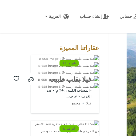
حسابي
إنشاء حساب
العربية
المصدر:
USD/EUR
@ السبت, 8
أغسطس.
عقاراتنا المميزة
غير مباعة
فيلا بقلب طبيعه
ازميت 😍 B 658
• المساحة الكلية: 240 م² • عدد
الغرف: 5 غرف...
فيلا
مجمع
غير مباعة