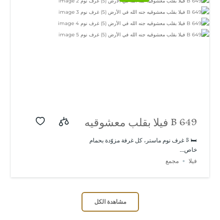
B 649 فيلا بقلب معشوقيه
جنه الله في الأرض (5)
🛏️ 5 غرف نوم ماستر، كل غرفة مزوّدة بحمام
خاص...
غرف نوم
فيلا
مجمع
مشاهدة الكل