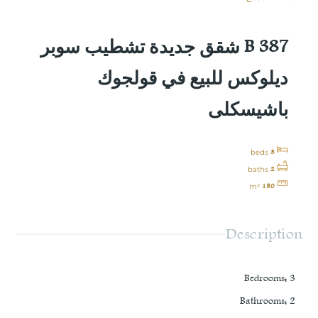
B 387 شقق جديدة تشطيب سوبر
ديلوكس للبيع في قولجوك
باشيسكلى
3
beds
2
baths
150
m²
Description
Bedrooms
:
3
Bathrooms
:
2