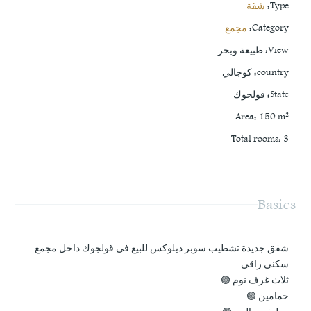
Type
:
شقة
Category
:
مجمع
View
:
طبيعة وبحر
country
:
كوجالي
State
:
قولجوك
Area
:
150
m²
Total rooms
:
3
Basics
شقق جديدة تشطيب سوبر ديلوكس للبيع في قولجوك داخل مجمع
سكني راقي
ثلاث غرف نوم 🟢
حمامين 🟢