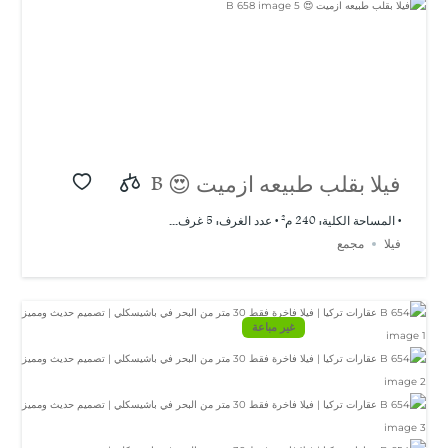
فيلا بقلب طبيعه ازميت 😍 B
658
• المساحة الكلية: 240 م² • عدد الغرف: 5 غرف...
فيلا
مجمع
غير مباعة