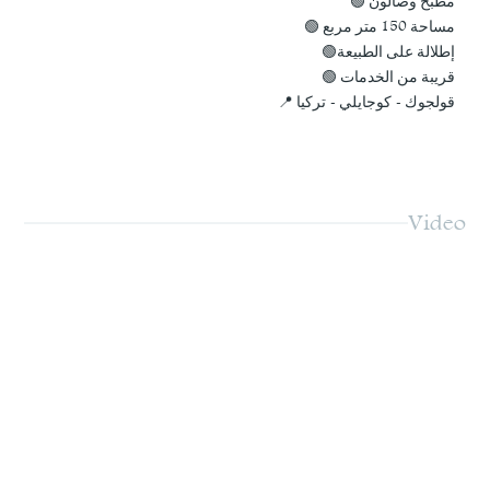
مطبخ وصالون 🟢
مساحة 150 متر مربع 🟢
إطلالة على الطبيعة🟢
قريبة من الخدمات 🟢
قولجوك - كوجايلي - تركيا 📍
Video