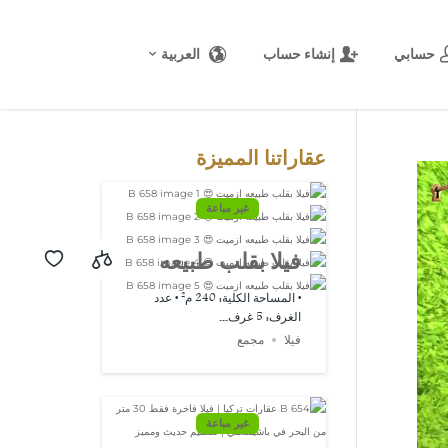
حسابي
إنشاء حساب
العربية
المصدر:
USD/EUR
@ الجمعة, 7
أغسطس.
عقاراتنا المميزة
غير مباعة
فيلا بقلب طبيعه
ازميت 😍 B 658
• المساحة الكلية: 240 م² • عدد
الغرف: 5 غرف...
فيلا
مجمع
غير مباعة