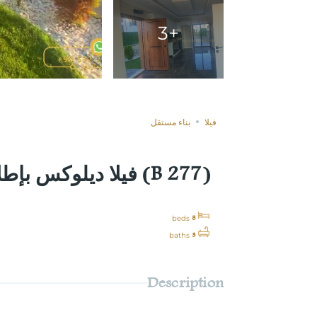
+3
غير مباعة
Compare
فيلا
بناء مستقل
(B 277) فيلا ديلوكس بإطلاله خلابة للبيع في سكاريا
5
beds
3
baths
Description