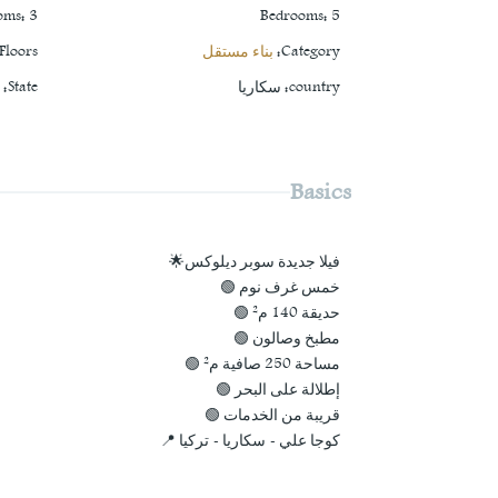
oms
:
3
Bedrooms
:
5
Category
:
بناء مستقل
Floors
country
:
سكاريا
State
:
ك
Basics
فيلا جديدة سوبر ديلوكس🌟
خمس غرف نوم 🟢
حديقة 140 م² 🟢
مطبخ وصالون 🟢
مساحة 250 صافية م² 🟢
إطلالة على البحر 🟢
قريبة من الخدمات 🟢
كوجا علي - سكاريا - تركيا 📍