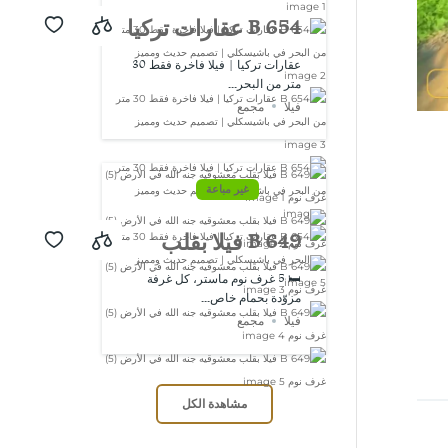
B 654 عقارات تركيا
| فيلا فاخرة فقط
عقارات تركيا | فيلا فاخرة فقط 30
متر من البحر...
30 متر من البحر
فيلا
مجمع
في باشيسكلي |
تصميم حديث
غير مباعة
ومميز
B 649 فيلا بقلب
معشوقيه جنه الله
🛏️ 5 غرف نوم ماستر، كل غرفة
مزوّدة بحمام خاص...
في الأرض (5) غرف
فيلا
مجمع
نوم
مشاهدة الكل