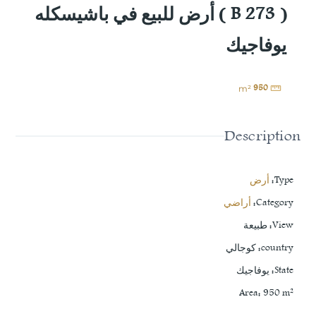
( B 273 ) أرض للبيع في باشيسكله
يوفاجيك
950
m²
Description
Type
:
أرض
Category
:
أراضي
View
:
طبيعة
country
:
كوجالي
State
:
يوفاجيك
Area
:
950
m²