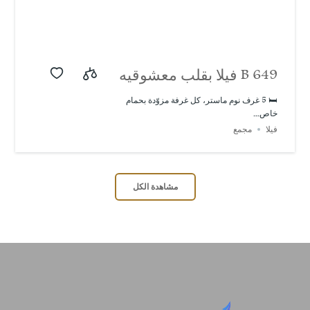
B 649 فيلا بقلب معشوقيه
جنه الله في الأرض (5)
🛏️ 5 غرف نوم ماستر، كل غرفة مزوّدة بحمام
خاص...
غرف نوم
فيلا
مجمع
مشاهدة الكل