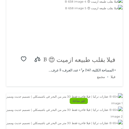
فيلا بقلب طبيعه ازميت 😍 B
658
• المساحة الكلية: 240 م² • عدد الغرف: 5 غرف...
فيلا
مجمع
غير مباعة