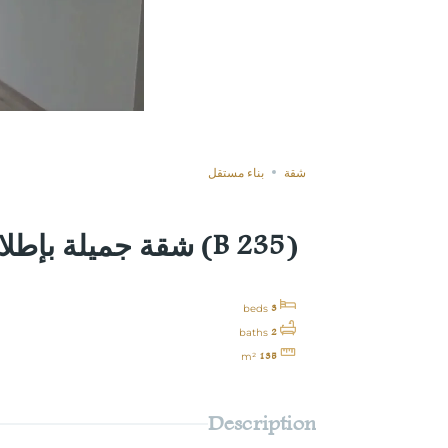
مباعة
Compare
شقة
بناء مستقل
(B 235) شقة جميلة بإطلالة بحرية للبيع في يواجيك
3
beds
2
baths
135
m²
Description