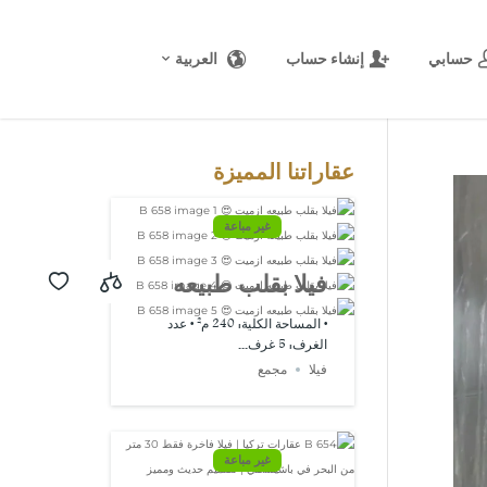
حسابي
إنشاء حساب
العربية
المصدر:
USD/EUR
@ السبت, 8
أغسطس.
عقاراتنا المميزة
غير مباعة
فيلا بقلب طبيعه
ازميت 😍 B 658
• المساحة الكلية: 240 م² • عدد
الغرف: 5 غرف...
فيلا
مجمع
غير مباعة