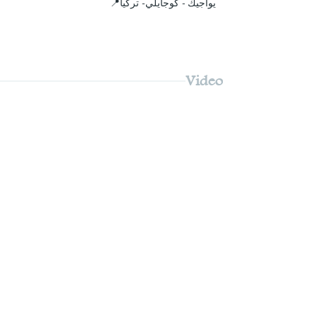
يواجيك - كوجايلي- تركيا📍
Video