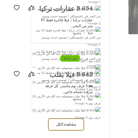
B 654 عقارات تركيا
| فيلا فاخرة فقط
عقارات تركيا | فيلا فاخرة فقط 30
متر من البحر...
30 متر من البحر
فيلا
مجمع
في باشيسكلي |
تصميم حديث
غير مباعة
ومميز
B 649 فيلا بقلب
معشوقيه جنه الله
🛏️ 5 غرف نوم ماستر، كل غرفة
مزوّدة بحمام خاص...
في الأرض (5) غرف
فيلا
مجمع
نوم
مشاهدة الكل