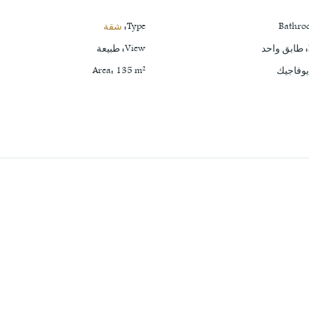
Bathro
Type
:
شقة
:
طابق واحد
View
:
طبيعة
وفاجيك
m²
135
:
Area