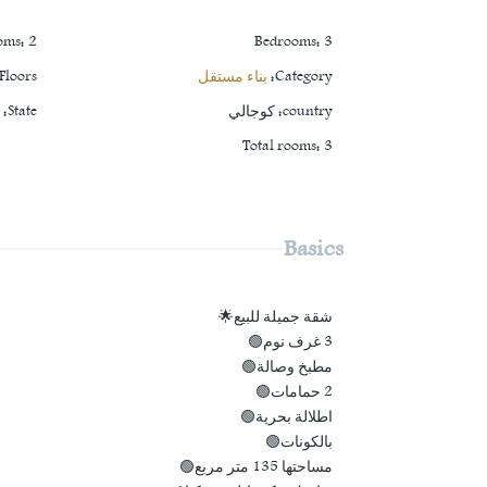
oms
:
2
Bedrooms
:
3
Category
:
بناء مستقل
Floors
country
:
كوجالي
State
:
ي
Total rooms
:
3
Basics
شقة جميلة للبيع🌟
3 غرف نوم🟢
مطبخ وصالة🟢
2 حمامات🟢
اطلالة بحرية🟢
بالكونات🟢
مساحتها 135 متر مربع🟢