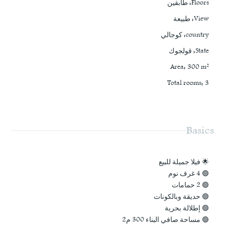
Floors
:
طابقين
View
:
طبيعة
country
:
كوجالي
State
:
قولجوك
Area
:
300
m²
Total rooms
:
3
Basics
🌟 فيلا جميلة للبيع
🟢 4 غرف نوم
🟢 2 حمامات
🟢 حديقة وبالكونات
🟢 إطلالة بحرية
🟢 مساحة صافي البناء 300 م2