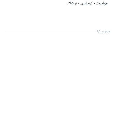
قولجوك - كوجايلي - تركيا📍
Video