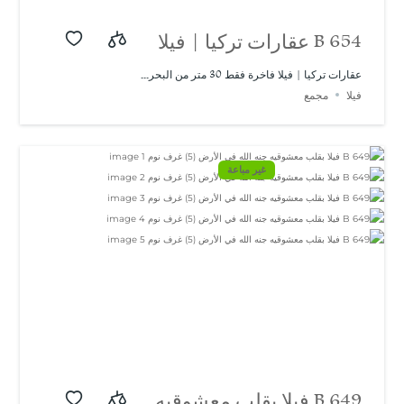
B 654 عقارات تركيا | فيلا
فاخرة فقط 30 متر من
عقارات تركيا | فيلا فاخرة فقط 30 متر من البحر...
فيلا
مجمع
البحر في باشيسكلي |
تصميم حديث ومميز
غير مباعة
B 649 فيلا بقلب معشوقيه