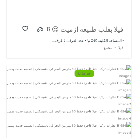
فيلا بقلب طبيعه ازميت 😍 B
658
• المساحة الكلية: 240 م² • عدد الغرف: 5 غرف...
فيلا
مجمع
غير مباعة