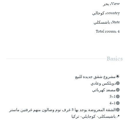
View
:
بحر
country
:
كوجالي
State
:
باشسكلي
Total rooms
:
4
Basics
🌟مشروع شقق جديدة للبيع
🟢دوبلكس وعادي
🟢مصعد كهربائي
🟢3+1
🟢4+1
🟢الشقة المعروضة يوجد بها 3 غرف نوم وصالون منهم غرفتين ماستر
📍باشيسكلى- كوجايلي- تركيا