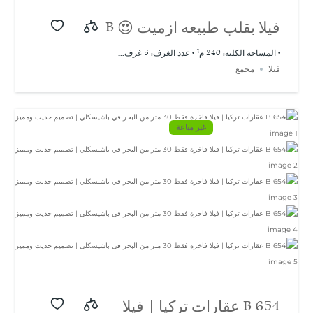
فيلا بقلب طبيعه ازميت 😍 B
658
• المساحة الكلية: 240 م² • عدد الغرف: 5 غرف...
فيلا
مجمع
غير مباعة
B 654 عقارات تركيا | فيلا