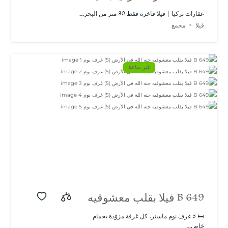
فاخرة فقط 30 متر من
عقارات تركيا | فيلا فاخرة فقط 30 متر من البحر...
فيلا
مجمع
البحر في باشيسكلي |
تصميم حديث ومميز
غير مباعة
B 649 فيلا بقلب معشوقيه
جنه الله في الأرض (5)
🛏️ 5 غرف نوم ماستر، كل غرفة مزوّدة بحمام
خاص...