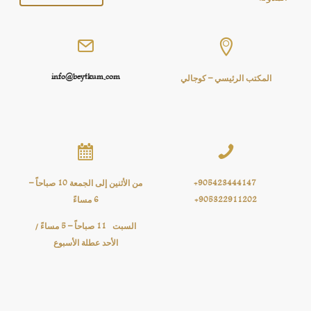


info@beytkum.com
المكتب الرئيسي – كوجالي


905423444147+
من الأثنين إلى الجمعة 10 صباحاً –
905322911202+
6 مساءً
السبت 11 صباحاً – 5 مساءً /
الأحد عطلة الأسبوع